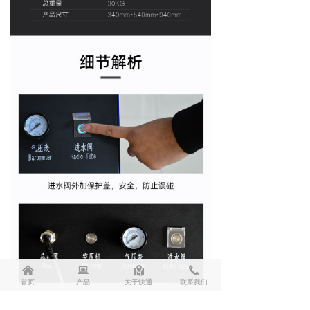
낀
뀵
낕
끅
首页
产品
关于快通
联系我们