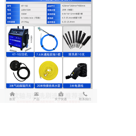
낀
뀵
낕
끅
首页
产品
关于快通
联系我们