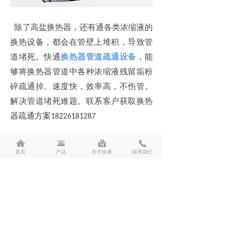
除了高盐换热器，还有通各类浓缩液的
换热设备，都会在管壁上堆积，导致管
道堵死。快通
换热器管道疏通设备
，能
够将换热器管道中各种浓缩液残留垢粉
碎疏通掉。速度快，效率高，不伤管。
解决管道堵死难题。联系客户获取换热
器疏通方案
18226181287
낀
뀵
낕
끅
首页
产品
关于快通
联系我们
前一个：
无
ꄴ
后一个：
无
ꄲ