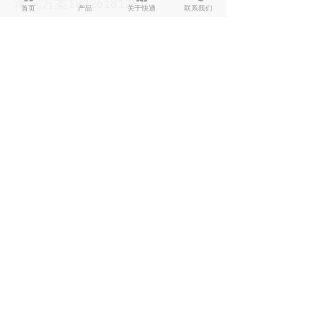
清洗方案
18226181287
首页
产品
关于快通
联系我们
前一个：
无
ꄴ
后一个：
无
ꄲ
400-000-9785
18226181287
管道清洗设备
管道清洗药剂
管道清洗工程
快通商学院