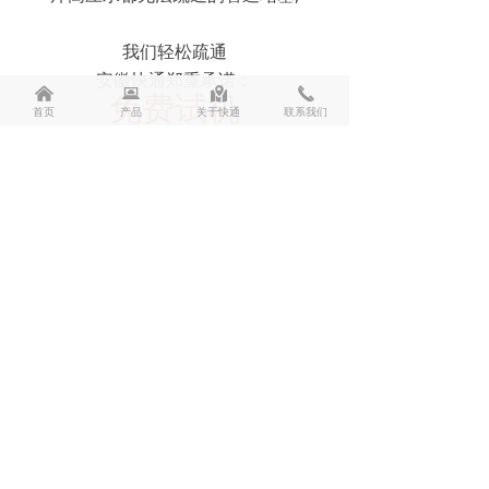
我们轻松疏通
安徽快通郑重承诺：
낀
뀵
낕
끅
免费试机
首页
产品
关于快通
联系我们
打不通就退货!!!
前一个：
无
ꄴ
后一个：
无
ꄲ
400-000-9785
18226181287