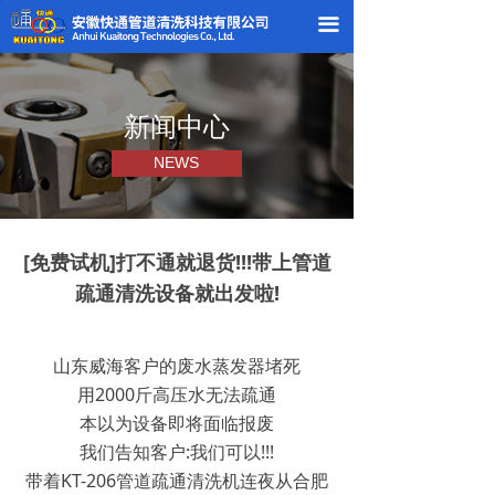
끀
新闻中心
NEWS
[免费试机]打不通就退货!!!带上管道
疏通清洗设备就出发啦!
山东威海客户的废水蒸发器堵死
用2000斤高压水无法疏通
本以为设备即将面临报废
我们告知客户:我们可以!!!
带着KT-206管道疏通清洗机连夜从合肥